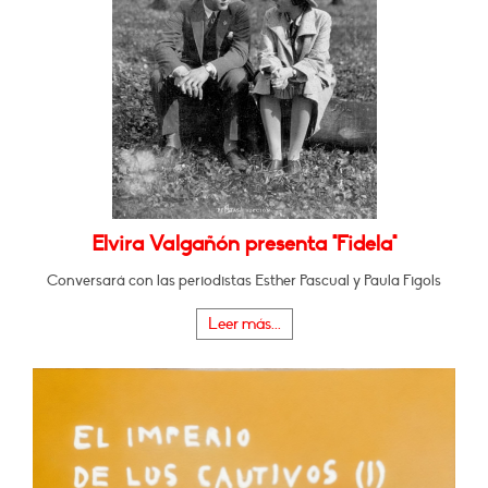
Elvira Valgañón presenta "Fidela"
Conversará con las periodistas Esther Pascual y Paula Figols
Leer más...