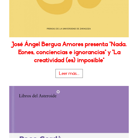
José Ángel Bergua Amores presenta "Nada.
Eones, conciencias e ignorancias" y "La
creatividad (es) imposible"
Leer más...