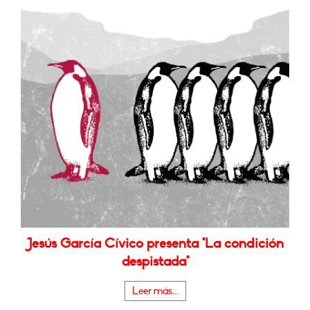
Jesús García Cívico presenta "La condición
despistada"
Leer más...