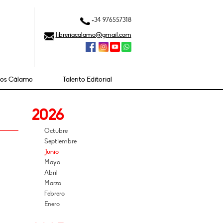
+34 976557318
libreriacalamo@gmail.com
ios Cálamo
Talento Editorial
2026
Octubre
Septiembre
Junio
Mayo
Abril
Marzo
Febrero
Enero