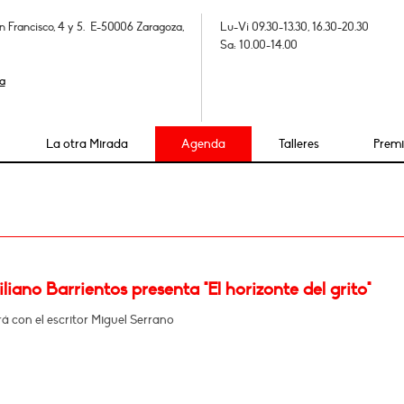
n Francisco, 4 y 5. E-50006 Zaragoza,
Lu-Vi 09.30-13.30, 16.30-20.30
Sa: 10.00-14.00
a
La otra Mirada
Agenda
Talleres
Prem
iano Barrientos presenta "El horizonte del grito"
 con el escritor Miguel Serrano