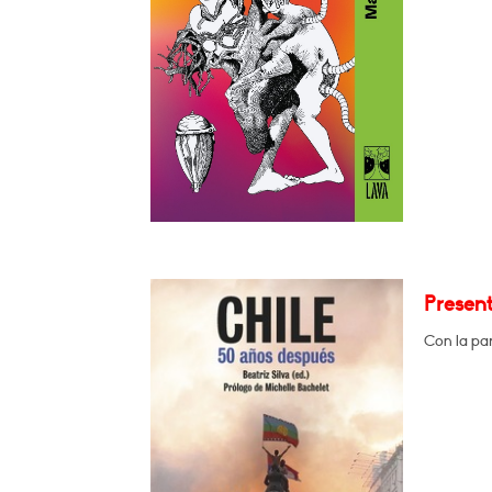
Present
Con la par