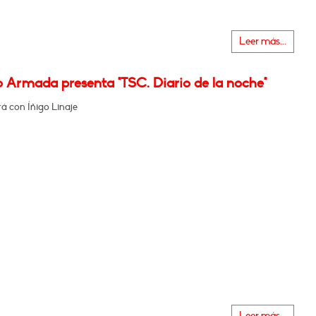
Leer más...
o Armada presenta "TSC. Diario de la noche"
á con Íñigo Linaje
Leer más...