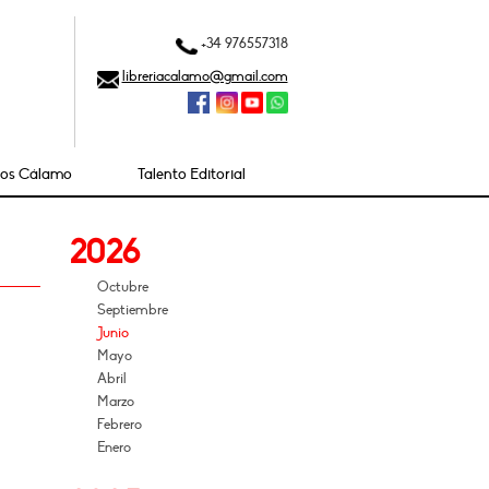
+34 976557318
libreriacalamo@gmail.com
ios Cálamo
Talento Editorial
2026
Octubre
Septiembre
Junio
Mayo
Abril
Marzo
Febrero
Enero