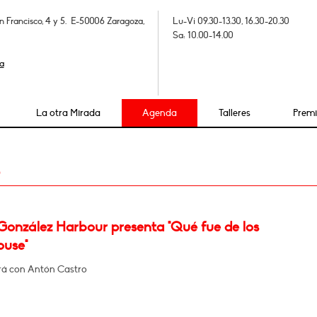
n Francisco, 4 y 5. E-50006 Zaragoza,
Lu-Vi 09.30-13.30, 16.30-20.30
Sa: 10.00-14.00
a
La otra Mirada
Agenda
Talleres
Prem
5
González Harbour presenta "Qué fue de los
ouse"
á con Antón Castro