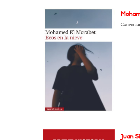
Mohame
Conversar
Juan Si