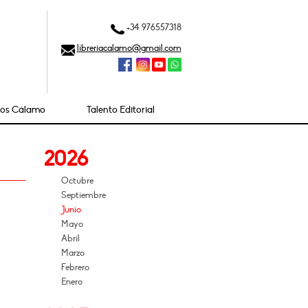
+34 976557318
libreriacalamo@gmail.com
ios Cálamo
Talento Editorial
2026
Octubre
Septiembre
Junio
Mayo
Abril
Marzo
Febrero
Enero