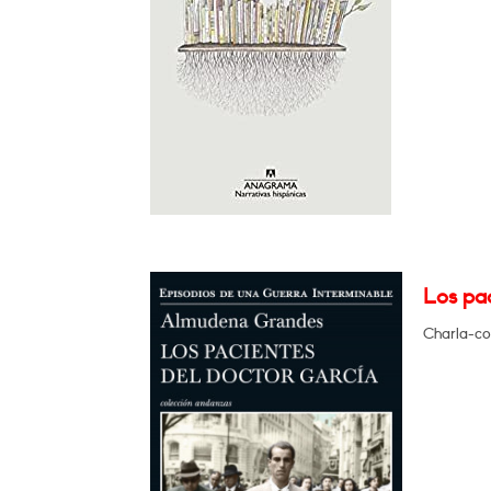
Los pac
Charla-col