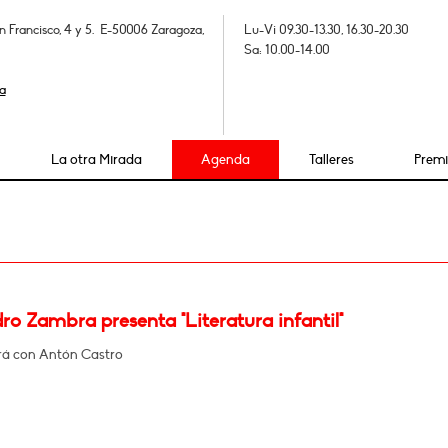
n Francisco, 4 y 5. E-50006 Zaragoza,
Lu-Vi 09.30-13.30, 16.30-20.30
Sa: 10.00-14.00
a
La otra Mirada
Agenda
Talleres
Prem
ro Zambra presenta "Literatura infantil"
á con Antón Castro