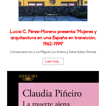
Lucía C. Pérez-Moreno presenta "Mujeres y
arquitectura en una España en transición,
1962-1999"
Conversará con Luis Miguel Lus Arana y Sarai Salvo Gómez
Leer más...