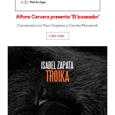
Alfons Cervera presenta "El boxeador"
Conversará con Paco Goyanes y Concha Monserrat
Leer más...