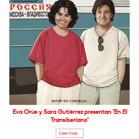
Eva Orúe y Sara Gutiérrez presentan "En El
Transiberiano"
Leer más...