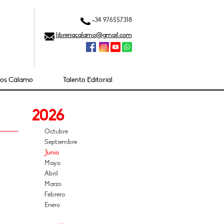
+34 976557318
libreriacalamo@gmail.com
ios Cálamo
Talento Editorial
2026
Octubre
Septiembre
Junio
Mayo
Abril
Marzo
Febrero
Enero