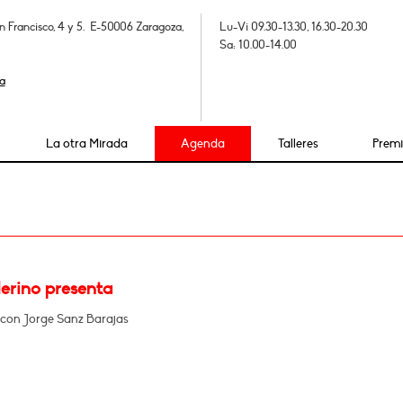
n Francisco, 4 y 5. E-50006 Zaragoza,
Lu-Vi 09.30-13.30, 16.30-20.30
Sa: 10.00-14.00
a
La otra Mirada
Agenda
Talleres
Prem
erino presenta
con Jorge Sanz Barajas