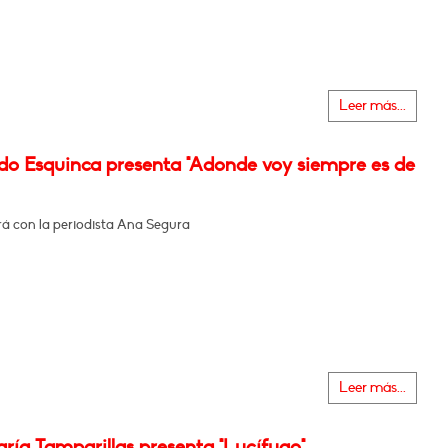
Leer más...
do Esquinca presenta "Adonde voy siempre es de
á con la periodista Ana Segura
Leer más...
ría Tamparillas presenta "Lucífugo"