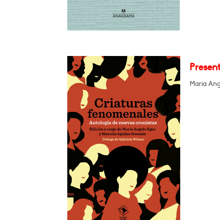
Presen
María Ang