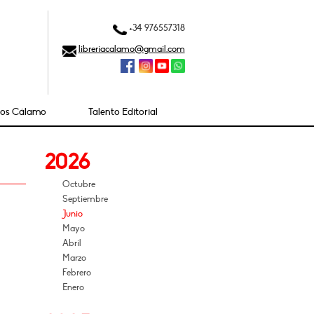
+34 976557318
libreriacalamo@gmail.com
ios Cálamo
Talento Editorial
2026
Octubre
Septiembre
Junio
Mayo
Abril
Marzo
Febrero
Enero