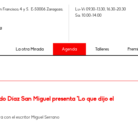
n Francisco, 4 y 5. E-50006 Zaragoza,
Lu-Vi 09.30-13.30, 16.30-20.30
Sa: 10.00-14.00
a
La otra Mirada
Agenda
Talleres
Prem
o Díaz San Miguel presenta "Lo que dijo el
 con el escritor Miguel Serrano