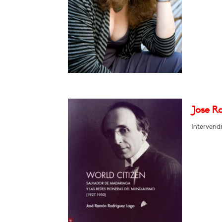
Jose R
Intervend