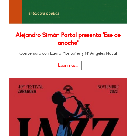
Alejandro Simón Partal presenta "Ese de
anoche"
Conversará con Laura Montañés y Mª Ángeles Naval
Leer más...