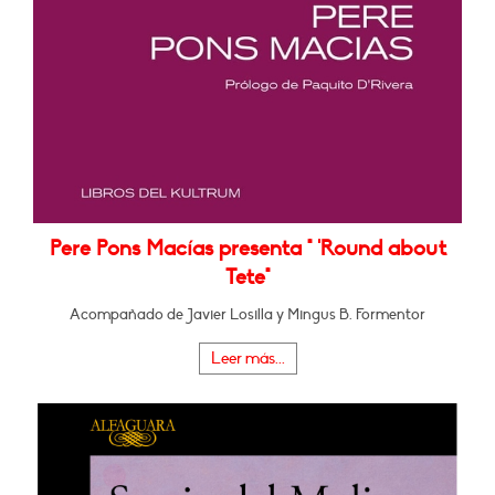
Pere Pons Macías presenta " 'Round about
Tete"
Acompañado de Javier Losilla y Mingus B. Formentor
Leer más...