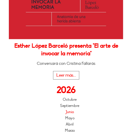
Esther López Barceló presenta "El arte de
invocar la memoria"
Conversará con Cristina Fallarás
Leer más...
2026
Octubre
Septiembre
Junio
Mayo
Abril
Marzo