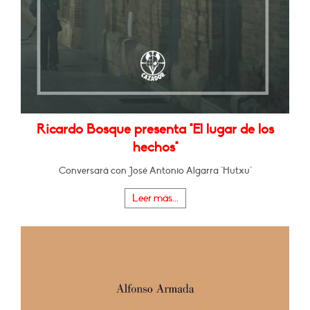
Ricardo Bosque presenta "El lugar de los
hechos"
Conversará con José Antonio Algarra "Hutxu"
Leer más...