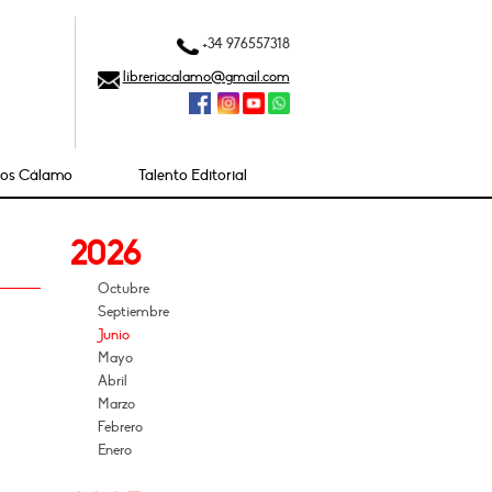
+34 976557318
libreriacalamo@gmail.com
ios Cálamo
Talento Editorial
2026
Octubre
Septiembre
Junio
Mayo
Abril
Marzo
Febrero
Enero