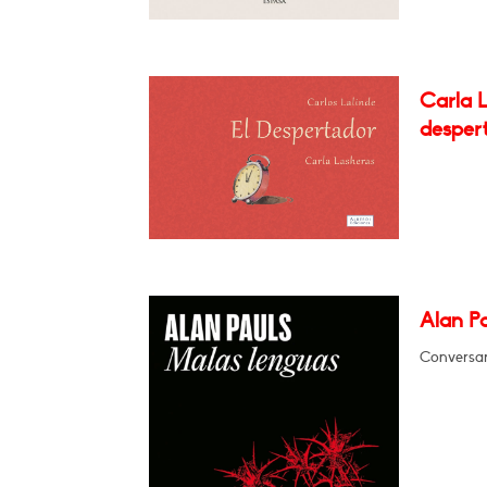
Carla L
desper
Alan P
Conversar