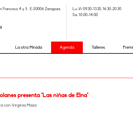
n Francisco, 4 y 5. E-50006 Zaragoza,
Lu-Vi 09.30-13.30, 16.30-20.30
Sa: 10.00-14.00
a
La otra Mirada
Agenda
Talleres
Prem
lanes presenta "Las niñas de Elna"
á con Virginia Maza