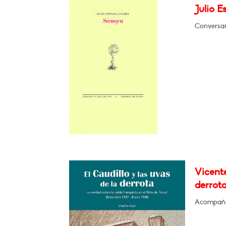
Julio E
Conversar
Vicente
derrota
Acompaña