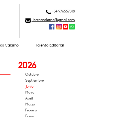
+34 976557318
libreriacalamo@gmail.com
ios Cálamo
Talento Editorial
2026
Octubre
Septiembre
Junio
Mayo
Abril
Marzo
Febrero
Enero